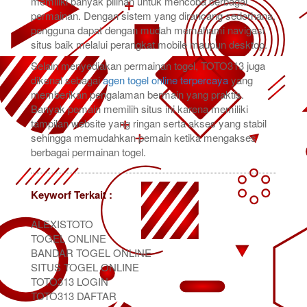
memiliki banyak pilihan untuk mencoba berbagai
permainan. Dengan sistem yang dirancang sederhana,
pengguna dapat dengan mudah memahami navigasi
situs baik melalui perangkat mobile maupun desktop.
Selain menyediakan permainan togel, TOTO313 juga
dikenal sebagai
agen togel online terpercaya
yang
memberikan pengalaman bermain yang praktis.
Banyak pemain memilih situs ini karena memiliki
tampilan website yang ringan serta akses yang stabil
sehingga memudahkan pemain ketika mengakses
berbagai permainan togel.
Keyworf Terkait :
ALEXISTOTO
TOGEL ONLINE
BANDAR TOGEL ONLINE
SITUS TOGEL ONLINE
TOTO313 LOGIN
TOTO313 DAFTAR