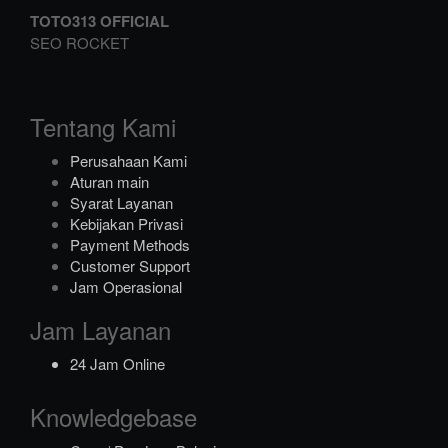
TOTO313 OFFICIAL
SEO ROCKET
Tentang Kami
Perusahaan Kami
Aturan main
Syarat Layanan
Kebijakan Privasi
Payment Methods
Customer Support
Jam Operasional
Jam Layanan
24 Jam Online
Knowledgebase