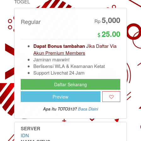
TOGEL
5,000
Regular
Rp
25.00
Dapat Bonus tambahan
Jika Daftar Via
Akun Premium Members
Jaminan maxwin!
Berlisensi WLA & Keamanan Ketat
Support Livechat 24 Jam
Daftar Sekarang
Preview
Apa Itu TOTO313?
Baca Disini
SERVER
IDN