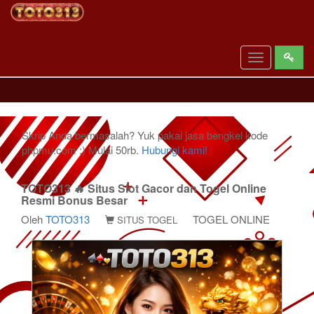
Toggle
navigation
Skrip Anda bermasalah? Yuk pakai jasa bengkel kode
phpmu.com :) Mulai 50rb.
Hubungi kami!
TOTO313 🔥 Situs Slot Gacor dan Togel Online
Resmi Bonus Besar
Oleh
TOTO313
TOGEL ONLINE
SITUS TOGEL