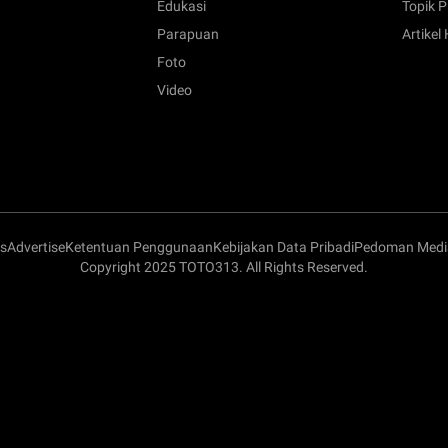
Edukasi
Topik P
Parapuan
Artikel
Foto
Video
s
Advertise
Ketentuan Penggunaan
Kebijakan Data Pribadi
Pedoman Media
Copyright 2025 TOTO313. All Rights Reserved.