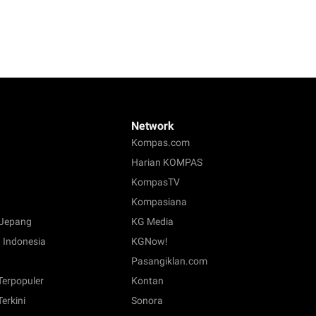
Network
Kompas.com
Harian KOMPAS
KompasTV
Kompasiana
Jepang
KG Media
 Indonesia
KGNow!
Pasangiklan.com
 Terpopuler
Kontan
Terkini
Sonora