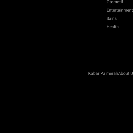
Otomotif
Entertainment
Sains
Health
Kabar Palmerah
About U