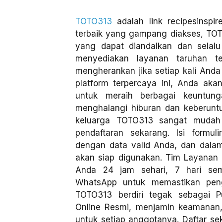
TOTO313
adalah link recipesinsp
terbaik yang gampang diakses, TOTO
yang dapat diandalkan dan selal
menyediakan layanan taruhan ter
mengherankan jika setiap kali And
platform terpercaya ini, Anda akan
untuk meraih berbagai keuntung
menghalangi hiburan dan keberun
keluarga TOTO313 sangat mudah
pendaftaran sekarang. Isi formul
dengan data valid Anda, dan dalam
akan siap digunakan. Tim Layanan
Anda 24 jam sehari, 7 hari sem
WhatsApp untuk memastikan peng
TOTO313 berdiri tegak sebagai P
Online Resmi, menjamin keamanan, 
untuk setiap anggotanya. Daftar se