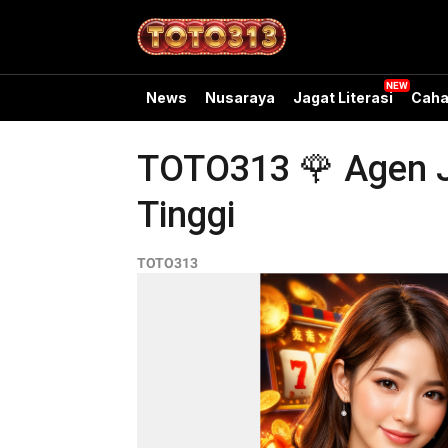
News
Nusaraya
Jagat Literasi
Caha
TOTO313 🌹 Agen J
Tinggi
TOTO313